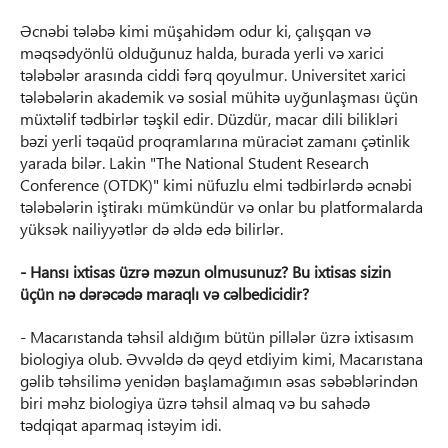
Əcnəbi tələbə kimi müşahidəm odur ki, çalışqan və
məqsədyönlü olduğunuz halda, burada yerli və xarici
tələbələr arasında ciddi fərq qoyulmur. Universitet xarici
tələbələrin akademik və sosial mühitə uyğunlaşması üçün
müxtəlif tədbirlər təşkil edir. Düzdür, macar dili bilikləri
bəzi yerli təqaüd proqramlarına müraciət zamanı çətinlik
yarada bilər. Lakin "The National Student Research
Conference (OTDK)" kimi nüfuzlu elmi tədbirlərdə əcnəbi
tələbələrin iştirakı mümkündür və onlar bu platformalarda
yüksək nailiyyətlər də əldə edə bilirlər.
- Hansı ixtisas üzrə məzun olmusunuz? Bu ixtisas sizin
üçün nə dərəcədə maraqlı və cəlbedicidir?
- Macarıstanda təhsil aldığım bütün pillələr üzrə ixtisasım
biologiya olub. Əvvəldə də qeyd etdiyim kimi, Macarıstana
gəlib təhsilimə yenidən başlamağımın əsas səbəblərindən
biri məhz biologiya üzrə təhsil almaq və bu sahədə
tədqiqat aparmaq istəyim idi.