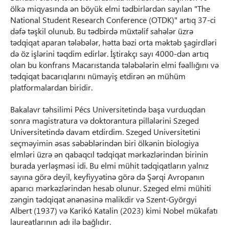
ölkə miqyasında ən böyük elmi tədbirlərdən sayılan "The
National Student Research Conference (OTDK)" artıq 37-ci
dəfə təşkil olunub. Bu tədbirdə müxtəlif sahələr üzrə
tədqiqat aparan tələbələr, hətta bəzi orta məktəb şagirdləri
də öz işlərini təqdim edirlər. İştirakçı sayı 4000-dən artıq
olan bu konfrans Macarıstanda tələbələrin elmi fəallığını və
tədqiqat bacarıqlarını nümayiş etdirən ən mühüm
platformalardan biridir.
Bakalavr təhsilimi Pécs Universitetində başa vurduqdan
sonra magistratura və doktorantura pillələrini Szeged
Universitetində davam etdirdim. Szeged Universitetini
seçməyimin əsas səbəblərindən biri ölkənin biologiya
elmləri üzrə ən qabaqcıl tədqiqat mərkəzlərindən birinin
burada yerləşməsi idi. Bu elmi mühit tədqiqatların yalnız
sayına görə deyil, keyfiyyətinə görə də Şərqi Avropanın
aparıcı mərkəzlərindən hesab olunur. Szeged elmi mühiti
zəngin tədqiqat ənənəsinə malikdir və Szent-Györgyi
Albert (1937) və Karikó Katalin (2023) kimi Nobel mükafatı
laureatlarının adı ilə bağlıdır.