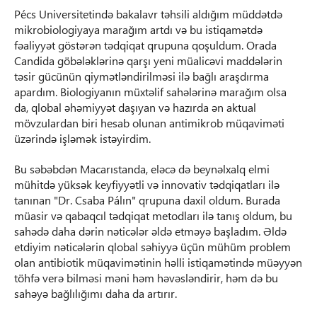
Pécs Universitetində bakalavr təhsili aldığım müddətdə
mikrobiologiyaya marağım artdı və bu istiqamətdə
fəaliyyət göstərən tədqiqat qrupuna qoşuldum. Orada
Candida göbələklərinə qarşı yeni müalicəvi maddələrin
təsir gücünün qiymətləndirilməsi ilə bağlı araşdırma
apardım. Biologiyanın müxtəlif sahələrinə marağım olsa
da, qlobal əhəmiyyət daşıyan və hazırda ən aktual
mövzulardan biri hesab olunan antimikrob müqaviməti
üzərində işləmək istəyirdim.
Bu səbəbdən Macarıstanda, eləcə də beynəlxalq elmi
mühitdə yüksək keyfiyyətli və innovativ tədqiqatları ilə
tanınan "Dr. Csaba Pálın" qrupuna daxil oldum. Burada
müasir və qabaqcıl tədqiqat metodları ilə tanış oldum, bu
sahədə daha dərin nəticələr əldə etməyə başladım. Əldə
etdiyim nəticələrin qlobal səhiyyə üçün mühüm problem
olan antibiotik müqavimətinin həlli istiqamətində müəyyən
töhfə verə bilməsi məni həm həvəsləndirir, həm də bu
sahəyə bağlılığımı daha da artırır.