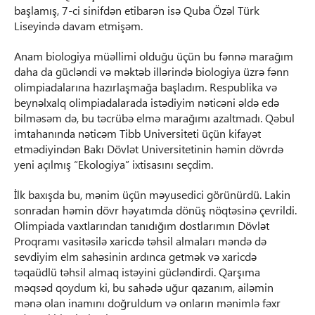
başlamış, 7-ci sinifdən etibarən isə Quba Özəl Türk
Liseyində davam etmişəm.
Anam biologiya müəllimi olduğu üçün bu fənnə marağım
daha da gücləndi və məktəb illərində biologiya üzrə fənn
olimpiadalarına hazırlaşmağa başladım. Respublika və
beynəlxalq olimpiadalarada istədiyim nəticəni əldə edə
bilməsəm də, bu təcrübə elmə marağımı azaltmadı. Qəbul
imtahanında nəticəm Tibb Universiteti üçün kifayət
etmədiyindən Bakı Dövlət Universitetinin həmin dövrdə
yeni açılmış “Ekologiya” ixtisasını seçdim.
İlk baxışda bu, mənim üçün məyusedici görünürdü. Lakin
sonradan həmin dövr həyatımda dönüş nöqtəsinə çevrildi.
Olimpiada vaxtlarından tanıdığım dostlarımın Dövlət
Proqramı vasitəsilə xaricdə təhsil almaları məndə də
sevdiyim elm sahəsinin ardınca getmək və xaricdə
təqaüdlü təhsil almaq istəyini gücləndirdi. Qarşıma
məqsəd qoydum ki, bu sahədə uğur qazanım, ailəmin
mənə olan inamını doğruldum və onların mənimlə fəxr