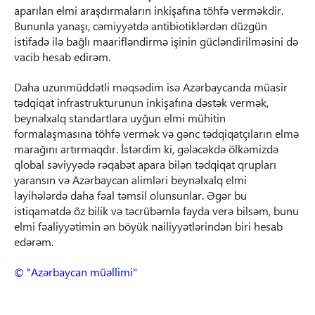
aparılan elmi araşdırmaların inkişafına töhfə verməkdir.
Bununla yanaşı, cəmiyyətdə antibiotiklərdən düzgün
istifadə ilə bağlı maarifləndirmə işinin gücləndirilməsini də
vacib hesab edirəm.
Daha uzunmüddətli məqsədim isə Azərbaycanda müasir
tədqiqat infrastrukturunun inkişafına dəstək vermək,
beynəlxalq standartlara uyğun elmi mühitin
formalaşmasına töhfə vermək və gənc tədqiqatçıların elmə
marağını artırmaqdır. İstərdim ki, gələcəkdə ölkəmizdə
qlobal səviyyədə rəqabət apara bilən tədqiqat qrupları
yaransın və Azərbaycan alimləri beynəlxalq elmi
layihələrdə daha fəal təmsil olunsunlar. Əgər bu
istiqamətdə öz bilik və təcrübəmlə fayda verə bilsəm, bunu
elmi fəaliyyətimin ən böyük nailiyyətlərindən biri hesab
edərəm.
© "Azərbaycan müəllimi"