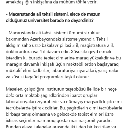
əməkdaşlığın inkişafına da mühüm töhfə verir.
- Macarıstanda ali təhsil sistemi, eləcə də məzun
olduğunuz universitet barədə nə deyərdiniz?
- Macarıstanda ali təhsil sistemi ümumi struktur
baxımından Azərbaycandakı sistemə yaxındır. Təhsil
aldığım sahə üzrə bakalavr pilləsi 3 il, magistratura 2 il,
doktorantura isə 4 il davam edir. Xüsusilə qeyd etmək
istərdim ki, burada təbiət elmlərinə maraq yüksəkdir və bu
marağın davamlı inkişafı üçün məktəblilərdən başlayaraq
müxtəlif elmi tədbirlər, laboratoriya ziyarətləri, yarışmalar
və xüsusi təqaüd proqramları təşkil olunur.
Məsələn, çalışdığım institutun təşəbbüsü ilə ildə bir neçə
dəfə orta məktəb şagirdlərindən ibarət qruplar
laboratoriyaları ziyarət edir və nümayiş məqsədli kiçik elmi
təcrübələrdə iştirak edirlər. Bu, şagirdlərin elmi təcrübələrlə
birbaşa tanış olmasına və gələcəkdə təbiət elmləri üzrə
ixtisas seçimlərinə maraq göstərməsinə şərait yaradır.
Bundan əlavə, tələbələr arasında iki ildən bir keçirilən və