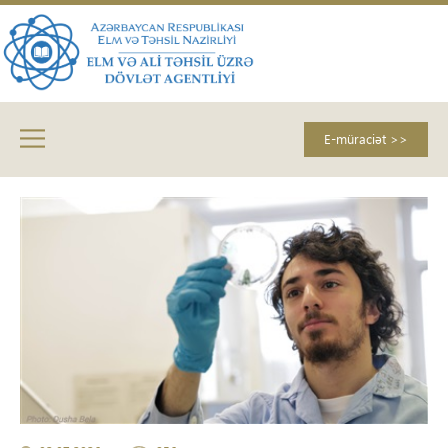
E-müraciət >>