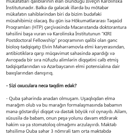
mükafatları qaliblərinin elan olunduğu İsveçin Karolinska
İnstitutunadır. Bəlkə də gələcək illərdə bu mötəbər
mükafatın sahiblərindən biri də bizim budəfəki
müsahibimiz olacaq. Bu gün isə Hökumətlərarası Təqaüd
Proqramları (HTP) çərçivəsində Macarıstanda doktorantura
təhsilini başa vuran və Karolinska İnstitutunun “KIRI
Postdoctoral Fellowship” proqramının qalibi olan gənc
bioloq-tədqiqatçı Elvin Məhərrəmovla elmi karyerasından,
antibiotiklərə qarşı müqavimət sahəsində apardığı və
Avropada bir sıra nüfuzlu alimlərin diqqətini cəlb etmiş
tədqiqatlarından və Azərbaycanın elmi potensialına dair
baxışlarından danışırıq.
- Sizi oxuculara necə təqdim edək?
- Quba şəhərində anadan olmuşam. Uşaqlıqdan elmə
marağım olub və bu marağın formalaşmasında babamın
mənə göstərdiyi diqqət və dəstək böyük rol oynayıb. Ailəm,
xüsusilə də babam, onun peşə yolunu davam etdirərək
həkim və ya stomatoloq olmağımı arzulayırdı. Məktəb
təhsilimə Quba şəhər 3 nömrəli tam orta məktəbdə