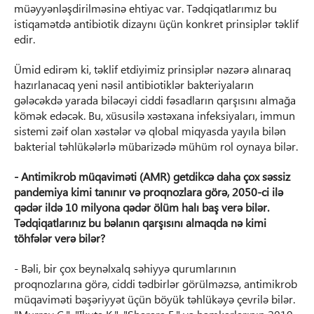
müəyyənləşdirilməsinə ehtiyac var. Tədqiqatlarımız bu
istiqamətdə antibiotik dizaynı üçün konkret prinsiplər təklif
edir.
Ümid edirəm ki, təklif etdiyimiz prinsiplər nəzərə alınaraq
hazırlanacaq yeni nəsil antibiotiklər bakteriyaların
gələcəkdə yarada biləcəyi ciddi fəsadların qarşısını almağa
kömək edəcək. Bu, xüsusilə xəstəxana infeksiyaları, immun
sistemi zəif olan xəstələr və qlobal miqyasda yayıla bilən
bakterial təhlükələrlə mübarizədə mühüm rol oynaya bilər.
- Antimikrob müqaviməti (AMR) getdikcə daha çox səssiz
pandemiya kimi tanınır və proqnozlara görə, 2050-ci ilə
qədər ildə 10 milyona qədər ölüm halı baş verə bilər.
Tədqiqatlarınız bu bəlanın qarşısını almaqda nə kimi
töhfələr verə bilər?
- Bəli, bir çox beynəlxalq səhiyyə qurumlarının
proqnozlarına görə, ciddi tədbirlər görülməzsə, antimikrob
müqaviməti bəşəriyyət üçün böyük təhlükəyə çevrilə bilər.