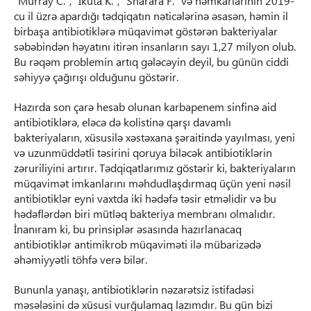
"Murray C.", "Ikuta K.", "Sharara F." və həmkarlarının 2019-
cu il üzrə apardığı tədqiqatın nəticələrinə əsasən, həmin il
birbaşa antibiotiklərə müqavimət göstərən bakteriyalar
səbəbindən həyatını itirən insanların sayı 1,27 milyon olub.
Bu rəqəm problemin artıq gələcəyin deyil, bu günün ciddi
səhiyyə çağırışı olduğunu göstərir.
Hazırda son çarə hesab olunan karbapenem sinfinə aid
antibiotiklərə, eləcə də kolistinə qarşı davamlı
bakteriyaların, xüsusilə xəstəxana şəraitində yayılması, yeni
və uzunmüddətli təsirini qoruya biləcək antibiotiklərin
zəruriliyini artırır. Tədqiqatlarımız göstərir ki, bakteriyaların
müqavimət imkanlarını məhdudlaşdırmaq üçün yeni nəsil
antibiotiklər eyni vaxtda iki hədəfə təsir etməlidir və bu
hədəflərdən biri mütləq bakteriya membranı olmalıdır.
İnanıram ki, bu prinsiplər əsasında hazırlanacaq
antibiotiklər antimikrob müqaviməti ilə mübarizədə
əhəmiyyətli töhfə verə bilər.
Bununla yanaşı, antibiotiklərin nəzarətsiz istifadəsi
məsələsini də xüsusi vurğulamaq lazımdır. Bu gün bizi