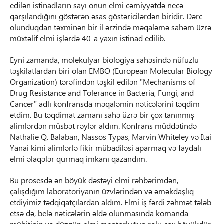
edilən istinadların sayı onun elmi cəmiyyətdə necə
qarşılandığını göstərən əsas göstəricilərdən biridir. Dərc
olunduqdan təxminən bir il ərzində məqaləmə sahəm üzrə
müxtəlif elmi işlərdə 40-a yaxın istinad edilib.
Eyni zamanda, molekulyar biologiya sahəsində nüfuzlu
təşkilatlardan biri olan EMBO (European Molecular Biology
Organization) tərəfindən təşkil edilən "Mechanisms of
Drug Resistance and Tolerance in Bacteria, Fungi, and
Cancer" adlı konfransda məqaləmin nəticələrini təqdim
etdim. Bu təqdimat zamanı sahə üzrə bir çox tanınmış
alimlərdən müsbət rəylər aldım. Konfrans müddətində
Nathalie Q. Balaban, Nassos Typas, Marvin Whiteley və Itai
Yanai kimi alimlərlə fikir mübadiləsi aparmaq və faydalı
elmi əlaqələr qurmaq imkanı qazandım.
Bu prosesdə ən böyük dəstəyi elmi rəhbərimdən,
çalışdığım laboratoriyanın üzvlərindən və əməkdaşlıq
etdiyimiz tədqiqatçılardan aldım. Elmi iş fərdi zəhmət tələb
etsə də, belə nəticələrin əldə olunmasında komanda