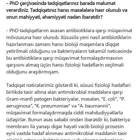
- PhD çərçivəsində tədqiqatlarınız barədə məlumat
verərdiniz. Tədqiqatınız hansı məsələlərə həsr olunub və
onun mahiyyəti, əhəmiyyəti nədən ibarətdir?
- PhD tədqiqatlarım əsasən antibiotiklərə qarşı müqavimət
mövzusuna həsr olunub. Xüsusilə yeni nəsil antibiotiklərin
hazırlanması zamanı hansı bioloji məqamlara diqqət
yetirilməli olduğunu və bakteriyaların təkamül nəticəsində
bu antibiotiklərə qarşı müqavimət formalaşdırmasının
qarşısını almaq üçün hansı fizioloji hədəflərin seçilməli
olduğunu araşdırmışam.
Tədqiqat nəticələrimiz göstərdi ki, xüsusi fizioloji hədəfləri
birlikdə təsir altına alan antimikrobial maddələrə qarşı
Gram-mənfi patogen bakteriyalar, məsələn, "E. coli", "P.
aeruginosa", "K. pneumoniae" və "A. baumannii",
müqavimət formalaşdırmaqda ciddi məhdudiyyətlərlə
üzləşirlər. Bunun əsas səbəbi ondan ibarətdir ki, bakteriya
membranı ilə yanaşı digər həyati vacib bioloji prosesin
eyni vaxtda hədəf alınması antimikrobial maddənin təsir
gücünü artırır və bakteriyanın uyğunlaşma imkanlarını