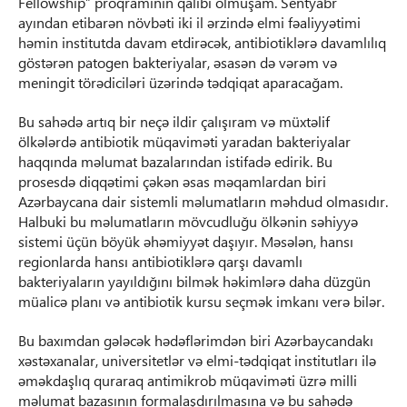
Fellowship” proqramının qalibi olmuşam. Sentyabr
ayından etibarən növbəti iki il ərzində elmi fəaliyyətimi
həmin institutda davam etdirəcək, antibiotiklərə davamlılıq
göstərən patogen bakteriyalar, əsasən də vərəm və
meningit törədiciləri üzərində tədqiqat aparacağam.
Bu sahədə artıq bir neçə ildir çalışıram və müxtəlif
ölkələrdə antibiotik müqaviməti yaradan bakteriyalar
haqqında məlumat bazalarından istifadə edirik. Bu
prosesdə diqqətimi çəkən əsas məqamlardan biri
Azərbaycana dair sistemli məlumatların məhdud olmasıdır.
Halbuki bu məlumatların mövcudluğu ölkənin səhiyyə
sistemi üçün böyük əhəmiyyət daşıyır. Məsələn, hansı
regionlarda hansı antibiotiklərə qarşı davamlı
bakteriyaların yayıldığını bilmək həkimlərə daha düzgün
müalicə planı və antibiotik kursu seçmək imkanı verə bilər.
Bu baxımdan gələcək hədəflərimdən biri Azərbaycandakı
xəstəxanalar, universitetlər və elmi-tədqiqat institutları ilə
əməkdaşlıq quraraq antimikrob müqaviməti üzrə milli
məlumat bazasının formalaşdırılmasına və bu sahədə