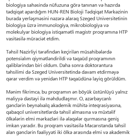
biologiya sahəsində nüfuzuna görə tanınan və hazırda
tədqiqat apardığım HUN-REN Bioloji Tədqiqat Mərkəzinin
burada yerləşməsini nəzərə alaraq Szeged Universitetinin
biologiya üzrə immunologiya, mikrobiologiya və
molekulyar biologiya istiqamətli magistr proqramına HTP
vasitəsilə müraciət etdim.
Təhsil Nazirliyi tərəfindən keçirilən müsahibələrdə
potensialım qiymətləndirildi və təqaüd proqramının
qaliblərindən biri oldum. Daha sonra doktorantura
təhsilimi də Szeged Universitetində davam etdirməyə
qərar verdim və yenidən HTP təqaüdünə layiq görüldüm.
Mənim fikrimcə, bu proqramın ən böyük üstünlüyü yalnız
maliyyə dəstəyi ilə məhdudlaşmır. O, azərbaycanlı
gənclərin beynəlxalq akademik mühitə inteqrasiyasına,
qabaqcıl universitetlərdə təhsil almasına və müxtəlif
ölkələrin elmi mərkəzləri ilə əlaqələr qurmasına geniş
imkan yaradır. Bu proqram vasitəsilə Macarıstanda təhsil
alan gənclərin fəaliyyəti iki ölkə arasında elmi və akademik