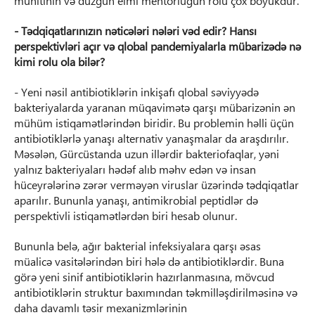
mühitinin və düzgün elmi mentorluğun rolu çox böyükdür.
- Tədqiqatlarınızın nəticələri nələri vəd edir? Hansı
perspektivləri açır və qlobal pandemiyalarla mübarizədə nə
kimi rolu ola bilər?
- Yeni nəsil antibiotiklərin inkişafı qlobal səviyyədə
bakteriyalarda yaranan müqavimətə qarşı mübarizənin ən
mühüm istiqamətlərindən biridir. Bu problemin həlli üçün
antibiotiklərlə yanaşı alternativ yanaşmalar da araşdırılır.
Məsələn, Gürcüstanda uzun illərdir bakteriofaqlar, yəni
yalnız bakteriyaları hədəf alıb məhv edən və insan
hüceyrələrinə zərər verməyən viruslar üzərində tədqiqatlar
aparılır. Bununla yanaşı, antimikrobial peptidlər də
perspektivli istiqamətlərdən biri hesab olunur.
Bununla belə, ağır bakterial infeksiyalara qarşı əsas
müalicə vasitələrindən biri hələ də antibiotiklərdir. Buna
görə yeni sinif antibiotiklərin hazırlanmasına, mövcud
antibiotiklərin struktur baxımından təkmilləşdirilməsinə və
daha davamlı təsir mexanizmlərinin