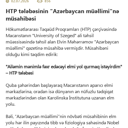
02.07.2026
856
HTP tələbəsinin "Azərbaycan müəllimi"nə
müsahibəsi
Hökumətlərarası Təqaüd Proqramları (HTP) çərçivəsində
Macarıstanın "University of Szeged" ali təhsil
müəssisəsində təhsil alan Elvin Məhərrəmov "Azərbaycan
müəllimi" qəzetinə müsahibə vermişdir. Müsahibəni
olduğu kimi təqdim edirik:
"Ailəmin mənimlə fəxr edəcəyi elmi yol qurmaq istəyirdim"
– HTP tələbəsi
Quba şəhərindən başlayaraq Macarıstanın aparıcı elmi
mərkəzlərinə, oradan isə dünyanın ən nüfuzlu tədqiqat
mərkəzlərindən olan Karolinska İnstitutuna uzanan elm
yolu.
Bəli, “Azərbaycan müəllimi”nin növbəti müsahibinin elm
yolu hər ilin payızında tibb və fiziologiya sahəsində Nobel