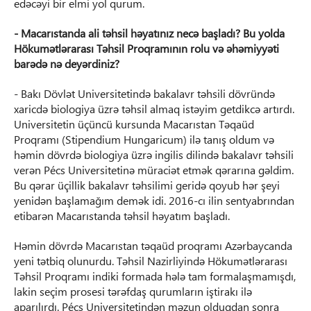
edəcəyi bir elmi yol qurum.
- Macarıstanda ali təhsil həyatınız necə başladı? Bu yolda
Hökumətlərarası Təhsil Proqramının rolu və əhəmiyyəti
barədə nə deyərdiniz?
- Bakı Dövlət Universitetində bakalavr təhsili dövründə
xaricdə biologiya üzrə təhsil almaq istəyim getdikcə artırdı.
Universitetin üçüncü kursunda Macarıstan Təqaüd
Proqramı (Stipendium Hungaricum) ilə tanış oldum və
həmin dövrdə biologiya üzrə ingilis dilində bakalavr təhsili
verən Pécs Universitetinə müraciət etmək qərarına gəldim.
Bu qərar üçillik bakalavr təhsilimi geridə qoyub hər şeyi
yenidən başlamağım demək idi. 2016-cı ilin sentyabrından
etibarən Macarıstanda təhsil həyatım başladı.
Həmin dövrdə Macarıstan təqaüd proqramı Azərbaycanda
yeni tətbiq olunurdu. Təhsil Nazirliyində Hökumətlərarası
Təhsil Proqramı indiki formada hələ tam formalaşmamışdı,
lakin seçim prosesi tərəfdaş qurumların iştirakı ilə
aparılırdı. Pécs Universitetindən məzun olduqdan sonra