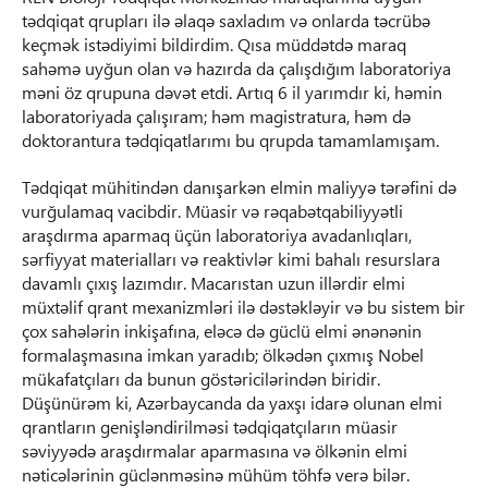
tədqiqat qrupları ilə əlaqə saxladım və onlarda təcrübə
keçmək istədiyimi bildirdim. Qısa müddətdə maraq
sahəmə uyğun olan və hazırda da çalışdığım laboratoriya
məni öz qrupuna dəvət etdi. Artıq 6 il yarımdır ki, həmin
laboratoriyada çalışıram; həm magistratura, həm də
doktorantura tədqiqatlarımı bu qrupda tamamlamışam.
Tədqiqat mühitindən danışarkən elmin maliyyə tərəfini də
vurğulamaq vacibdir. Müasir və rəqabətqabiliyyətli
araşdırma aparmaq üçün laboratoriya avadanlıqları,
sərfiyyat materialları və reaktivlər kimi bahalı resurslara
davamlı çıxış lazımdır. Macarıstan uzun illərdir elmi
müxtəlif qrant mexanizmləri ilə dəstəkləyir və bu sistem bir
çox sahələrin inkişafına, eləcə də güclü elmi ənənənin
formalaşmasına imkan yaradıb; ölkədən çıxmış Nobel
mükafatçıları da bunun göstəricilərindən biridir.
Düşünürəm ki, Azərbaycanda da yaxşı idarə olunan elmi
qrantların genişləndirilməsi tədqiqatçıların müasir
səviyyədə araşdırmalar aparmasına və ölkənin elmi
nəticələrinin güclənməsinə mühüm töhfə verə bilər.