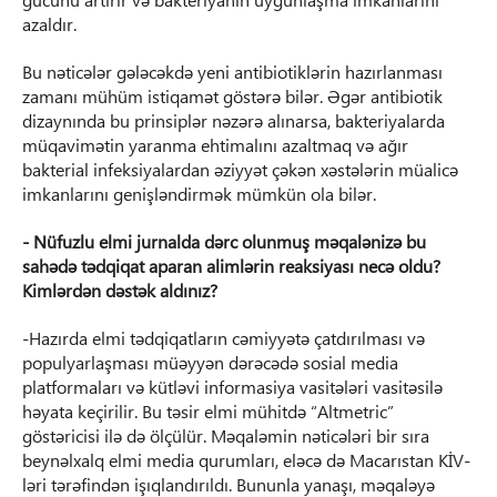
azaldır.
Bu nəticələr gələcəkdə yeni antibiotiklərin hazırlanması
zamanı mühüm istiqamət göstərə bilər. Əgər antibiotik
dizaynında bu prinsiplər nəzərə alınarsa, bakteriyalarda
müqavimətin yaranma ehtimalını azaltmaq və ağır
bakterial infeksiyalardan əziyyət çəkən xəstələrin müalicə
imkanlarını genişləndirmək mümkün ola bilər.
- Nüfuzlu elmi jurnalda dərc olunmuş məqalənizə bu
sahədə tədqiqat aparan alimlərin reaksiyası necə oldu?
Kimlərdən dəstək aldınız?
-Hazırda elmi tədqiqatların cəmiyyətə çatdırılması və
populyarlaşması müəyyən dərəcədə sosial media
platformaları və kütləvi informasiya vasitələri vasitəsilə
həyata keçirilir. Bu təsir elmi mühitdə “Altmetric”
göstəricisi ilə də ölçülür. Məqaləmin nəticələri bir sıra
beynəlxalq elmi media qurumları, eləcə də Macarıstan KİV-
ləri tərəfindən işıqlandırıldı. Bununla yanaşı, məqaləyə