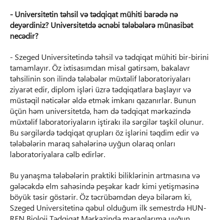
- Universitetin təhsil və tədqiqat mühiti barədə nə
deyərdiniz? Universitetdə əcnəbi tələbələrə münasibət
necədir?
- Szeged Universitetində təhsil və tədqiqat mühiti bir-birini
tamamlayır. Öz ixtisasımdan misal gətirsəm, bakalavr
təhsilinin son ilində tələbələr müxtəlif laboratoriyaları
ziyarət edir, diplom işləri üzrə tədqiqatlara başlayır və
müstəqil nəticələr əldə etmək imkanı qazanırlar. Bunun
üçün həm universitetdə, həm də tədqiqat mərkəzində
müxtəlif laboratoriyaların iştirakı ilə sərgilər təşkil olunur.
Bu sərgilərdə tədqiqat qrupları öz işlərini təqdim edir və
tələbələrin maraq sahələrinə uyğun olaraq onları
laboratoriyalara cəlb edirlər.
Bu yanaşma tələbələrin praktiki biliklərinin artmasına və
gələcəkdə elm sahəsində peşəkar kadr kimi yetişməsinə
böyük təsir göstərir. Öz təcrübəmdən deyə bilərəm ki,
Szeged Universitetinə qəbul olduğum ilk semestrdə HUN-
REN Bioloji Tədqiqat Mərkəzində maraqlarıma uyğun