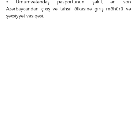
• Ümumvətəndaş pasportunun şəkil, ən son
Azərbaycandan çıxış və təhsil ölkəsinə giriş möhürü və
şəxsiyyət vəsiqəsi.