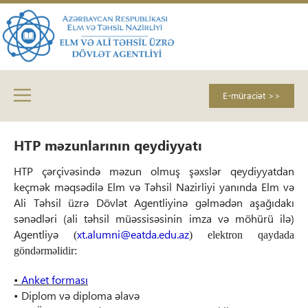
E-müraciət >>
HTP məzunlarının qeydiyyatı
HTP çərçivəsində məzun olmuş şəxslər qeydiyyatdan
keçmək məqsədilə Elm və Təhsil Nazirliyi yanında Elm və
Ali Təhsil üzrə Dövlət Agentliyinə gəlmədən aşağıdakı
sənədləri (ali təhsil müəssisəsinin imza və möhürü ilə)
Agentliyə
xt.alumni@eatda.edu.az
(
)
elektron qaydada
göndərməlidir:
•
Anket forması
• Diplom və diploma əlavə