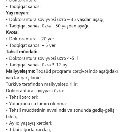
• Tədqiqat sahəsi
Yaş meyarı:
• Doktorantura səviyyəsi üzrə – 35 yaşdan aşağı;
• Tədqiqat sahəsi üzrə – 50 yaşdan aşağı.
Kvota:
• Doktorantura – 20 yer
• Tədqiqat sahəsi – 5 yer
Təhsil müddəti:
• Doktorantura səviyyəsi üzrə 4-5 il
• Tədqiqat sahəsi üzrə 3-12 ay
Maliyyələşmə:
Təqaüd proqramı çərçivəsində aşağıdakı
xərclər qarşılanır:
Türkiyə tərəfindən maliyyələşdirilir:
Doktorantura səviyyəsi üzrə:
• Təhsil xərcləri;
• Yataqxana ilə təmin olunma;
• Təhsil müddətinin əvvəlində və sonunda gediş-gəliş
bileti;
• Aylıq yaşayış xərcləri;
• Tibbi sığorta xərcləri;