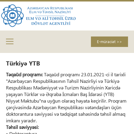
E-müraciət >>
Türkiyə YTB
Təqaüd proqramı:
Təqaüd proqramı 23.01.2021-ci il tarixli
"Azərbaycan Respublikasının Təhsil Nazirliyi və Türkiyə
Respublikası Mədəniyyət və Turizm Nazirliyinin Xaricdə
yaşayan Türklər və Əqrəba İcmaları Baş İdarəsi (YTB)
Niyyət Məktubu"na uyğun olaraq həyata keçirilir.
Proqram
çərçivəsində Azərbaycan Respublikası vətəndaşları üçün
doktorantura səviyyəsi və tədqiqat sahəsində təhsil almaq
imkanı yaradır.
Təhsil səviyyəsi:
• Doktorantura