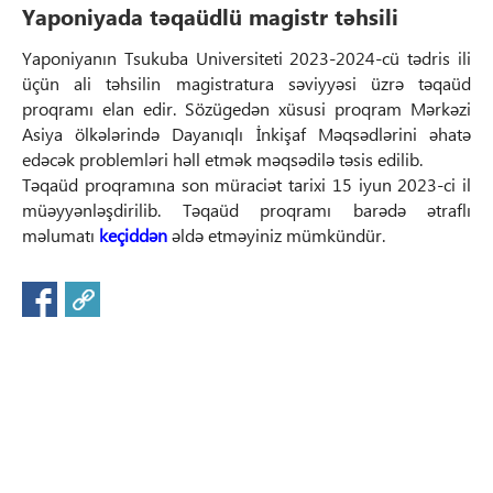
Yaponiyada təqaüdlü magistr təhsili
Yaponiyanın Tsukuba Universiteti 2023-2024-cü tədris ili
üçün ali təhsilin magistratura səviyyəsi üzrə təqaüd
proqramı elan edir. Sözügedən xüsusi proqram Mərkəzi
Asiya ölkələrində Dayanıqlı İnkişaf Məqsədlərini əhatə
edəcək problemləri həll etmək məqsədilə təsis edilib.
Təqaüd proqramına son müraciət tarixi 15 iyun 2023-ci il
müəyyənləşdirilib. Təqaüd proqramı barədə ətraflı
məlumatı
keçiddən
əldə etməyiniz mümkündür.